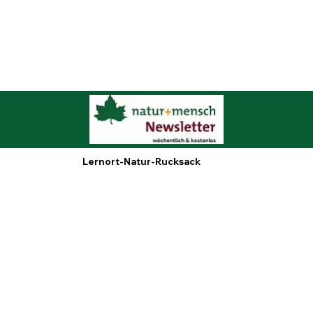
Lernort-Natur-Rucksack