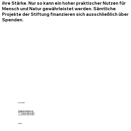
ihre Stärke. Nur so kann ein hoher praktischer Nutzen für
Mensch und Natur gewährleistet werden. Sämtliche
Projekte der Stiftung finanzieren sich ausschließlich über
Spenden.
Kontakt
info@jaegerstiftung.de
Tel.:
02507 / 98 20 45 0
Fax: 02507 / 98 20 45 1
Links