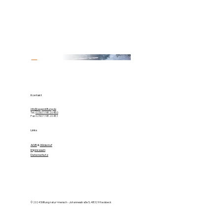
Kontakt
info@jaegerstiftung.de
Tel.:
02507 / 98 20 45 0
Fax: 02507 / 98 20 45 1
Links
AGB
&
Widerruf
Impressum
Datenschutz
© 2024 Stiftung natur+mensch - Johannesstraße 5, 48329 Havixbeck