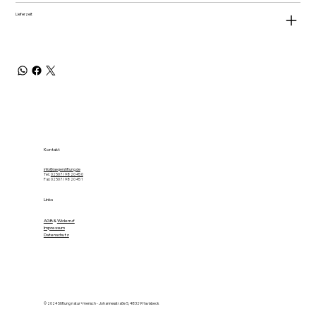
Lieferzeit
Kontakt
info@jaegerstiftung.de
Tel.:
02507 / 98 20 45 0
Fax: 02507 / 98 20 45 1
Links
AGB
&
Widerruf
Impressum
Datenschutz
© 2024 Stiftung natur+mensch - Johannesstraße 5, 48329 Havixbeck