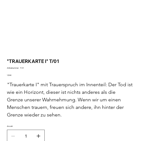
"TRAUERKARTE I" T/01
Artikelnummer:
Artikelnummer:
T/01
T/01
Preis
1,50 €
"Trauerkarte I" mit Trauerspruch im Innenteil: Der Tod ist 
wie ein Horizont, dieser ist nichts anderes als die 
Grenze unserer Wahrnehmung. Wenn wir um einen 
Menschen trauern, freuen sich andere, ihn hinter der 
Grenze wieder zu sehen.
Anzahl