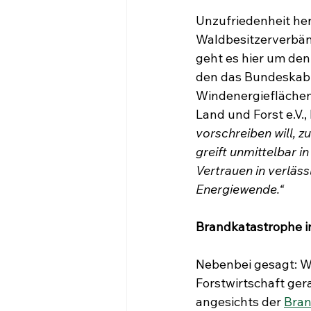
Unzufriedenheit her
Waldbesitzerverbänd
geht es hier um den
den das Bundeskabin
Windenergieflächen 
Land und Forst e.V., 
vorschreiben will, z
greift unmittelbar i
Vertrauen in verläs
Energiewende.“
Brandkatastrophe 
Nebenbei gesagt: Wi
Forstwirtschaft ger
angesichts der 
Bran