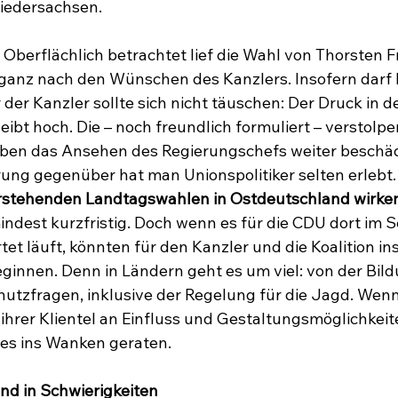
iedersachsen.
? Oberflächlich betrachtet lief die Wahl von Thorsten 
ganz nach den Wünschen des Kanzlers. Insofern darf F
 der Kanzler sollte sich nicht täuschen: Der Druck in de
leibt hoch. Die – noch freundlich formuliert – verstolpe
ben das Ansehen des Regierungschefs weiter beschädi
hrung gegenüber hat man Unionspolitiker selten erlebt.
rstehenden Landtagswahlen in Ostdeutschland wirken
indest kurzfristig. Doch wenn es für die CDU dort im 
tet läuft, könnten für den Kanzler und die Koalition i
ginnen. Denn in Ländern geht es um viel: von der Bildu
utzfragen, inklusive der Regelung für die Jagd. Wenn
hrer Klientel an Einfluss und Gestaltungsmöglichkeiten
tes ins Wanken geraten.
d in Schwierigkeiten