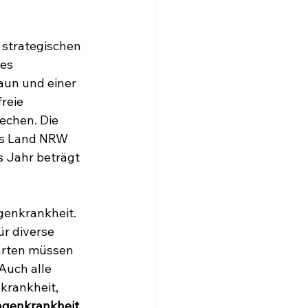
 strategischen 
es 
un und einer 
reie 
echen. Die 
as Land NRW 
s Jahr beträgt 
genkrankheit. 
r diverse 
rarten müssen 
Auch alle 
krankheit, 
ngenkrankheit 