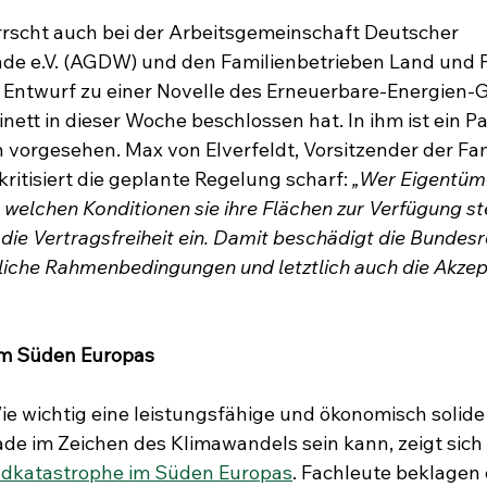
rscht auch bei der Arbeitsgemeinschaft Deutscher 
e e.V. (AGDW) und den Familienbetrieben Land und Fo
 Entwurf zu einer Novelle des Erneuerbare-Energien-G
ett in dieser Woche beschlossen hat. In ihm ist ein Pa
vorgesehen. Max von Elverfeldt, Vorsitzender der Fam
kritisiert die geplante Regelung scharf: 
„Wer Eigentüm
u welchen Konditionen sie ihre Flächen zur Verfügung ste
n die Vertragsfreiheit ein. Damit beschädigt die Bundes
sliche Rahmenbedingungen und letztlich auch die Akzep
im Süden Europas
e wichtig eine leistungsfähige und ökonomisch solide
ade im Zeichen des Klimawandels sein kann, zeigt sich
dkatastrophe im Süden Europas
. Fachleute beklagen 