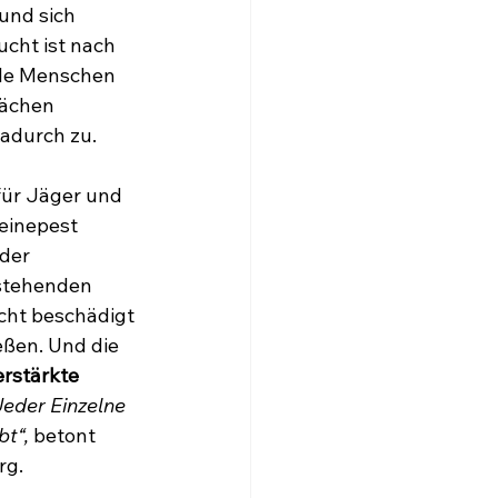
und sich 
cht ist nach 
le Menschen 
lächen 
adurch zu.
ür Jäger und 
einepest 
der 
estehenden 
ht beschädigt 
eßen. Und die 
erstärkte 
Jeder Einzelne 
bt“,
 betont 
rg.