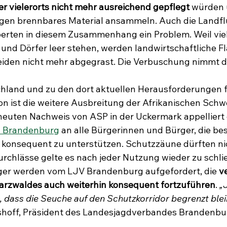
r vielerorts nicht mehr ausreichend gepflegt 
würden 
en brennbares Material ansammeln. Auch die Landflu
erten in diesem Zusammenhang ein Problem. Weil vie
n und Dörfer leer stehen, werden landwirtschaftliche F
den nicht mehr abgegrast. Die Verbuschung nimmt d
hland und zu den dort aktuellen Herausforderungen f
on ist die weitere Ausbreitung der Afrikanischen Schw
euten Nachweis von ASP in der Uckermark appelliert 
 Brandenburg
 an alle Bürgerinnen und Bürger, die b
nsequent zu unterstützen. Schutzzäune dürften nic
rchlässe gelte es nach jeder Nutzung wieder zu schli
er werden vom LJV Brandenburg aufgefordert, die 
v
rzwaldes auch weiterhin konsequent fortzuführen
. 
„
, dass die Seuche auf den Schutzkorridor begrenzt blei
shoff, Präsident des Landesjagdverbandes Brandenbu