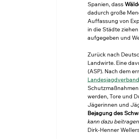
Spanien, dass 
Wälde
dadurch große Meng
Auffassung von Exp
in die Städte ziehe
aufgegeben und Wei
Zurück nach Deutsc
Landwirte. Eine dav
(ASP). Nach dem ern
Landesjagdverband
Schutzmaßnahmen ko
werden, Tore und Du
Jägerinnen und Jäg
Bejagung des Schwa
kann dazu beitragen
Dirk-Henner Weller