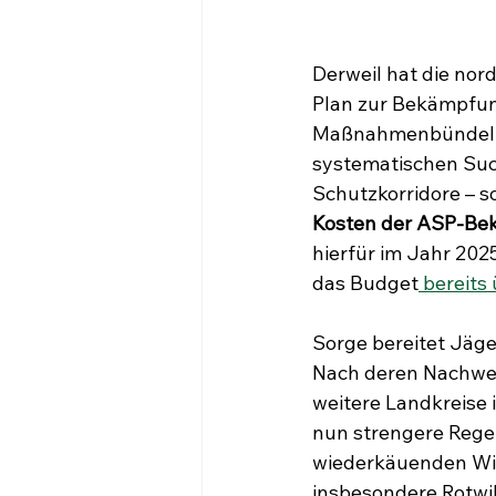
Derweil hat die nor
Plan zur Bekämpfung
Maßnahmenbündel. 
systematischen Suc
Schutzkorridore – s
Kosten der ASP-Be
hierfür im Jahr 2025
das Budget
 bereits
Sorge bereitet Jäg
Nach deren Nachweis
weitere Landkreise 
nun strengere Regel
wiederkäuenden Wild
insbesondere Rotwil