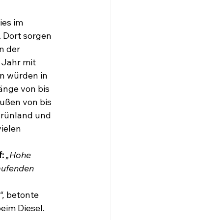
ies im 
 Dort sorgen 
n der 
Jahr mit 
en würden in 
änge von bis 
ußen von bis 
Grünland und 
ielen 
:
„Hohe 
aufenden 
 
“,
 betonte 
eim Diesel. 