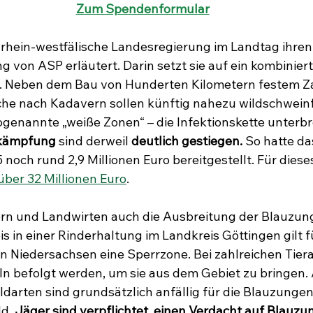
Zum Spendenformular
drhein-westfälische Landesregierung im Landtag ihren
 von ASP erläutert. Darin setzt sie auf ein kombiniert
Neben dem Bau von Hunderten Kilometern festem Za
he nach Kadavern sollen künftig nahezu wildschweinf
ogenannte „weiße Zonen“ – die Infektionskette unterbr
kämpfung 
sind derweil 
deutlich gestiegen.
 So hatte d
 noch rund 2,9 Millionen Euro bereitgestellt. Für diese
 über 32 Millionen Euro
. 
ern und Landwirten auch die Ausbreitung der Blauzun
 in einer Rinderhaltung im Landkreis Göttingen gilt fü
in Niedersachsen eine Sperrzone. Bei zahlreichen Tie
n befolgt werden, um sie aus dem Gebiet zu bringen. 
arten sind grundsätzlich anfällig für die Blauzungen
d. 
Jäger sind verpflichtet, einen Verdacht auf Blauzu