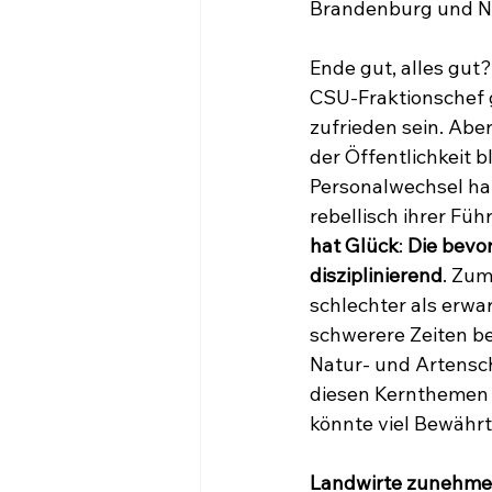
Brandenburg und N
Ende gut, alles gut
CSU-Fraktionschef 
zufrieden sein. Aber
der Öffentlichkeit b
Personalwechsel ha
rebellisch ihrer Fü
hat Glück
: 
Die bevo
disziplinierend
. Zum
schlechter als erwar
schwerere Zeiten be
Natur- und Artensch
diesen Kernthemen i
könnte viel Bewähr
Landwirte zunehmen