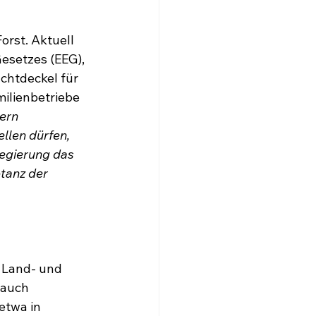
rst. Aktuell 
esetzes (EEG), 
chtdeckel für 
ilienbetriebe 
ern 
llen dürfen, 
regierung das 
tanz der 
 Land- und 
 auch 
etwa in 