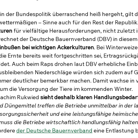
in der Bundespolitik überraschend heiß hergeht, gilt d
 wettermäßigen – Sinne auch für den Rest der Republik.
uren 
für vielfältige Herausforderungen, nicht zuletzt i
 rechnet der Deutsche Bauernverband (DBV) in diesem 
inbußen bei wichtigen Ackerkulturen
. Bei Winterweiz
ie Ernte bereits weit fortgeschritten sei, Ertragsrückg
det. Auch beim Raps drohen laut DBV erhebliche Einb
 ausbleibenden Niederschläge würden sich zudem auf 
mmer deutlicher bemerkbar machen. Damit wachse in v
 um die Versorgung der Tiere im kommenden Winter. 
oachim Rukwied 
sieht deshalb klaren Handlungsbedarf
d Düngemittel treffen die Betriebe unmittelbar in der l
sorgungssicherheit und eine leistungsfähige heimische
 muss die Betriebe wirtschaftlich handlungsfähig halten
ordere 
der Deutsche Bauernverband
 eine Entlastung b