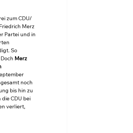
Frei zum CDU/ 
riedrich Merz 
r Partei und in 
rten 
gt. So 
 Doch 
Merz 
 
September 
nsgesamt noch 
ng bis hin zu 
 die CDU bei 
 verliert, 